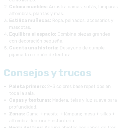
Coloca muebles:
Arrastra camas, sofás, lámparas,
alfombras, plantas y más.
Estiliza muñecas:
Ropa, peinados, accesorios y
mascotas.
Equilibra el espacio:
Combina piezas grandes
con decoración pequeña.
Cuenta una historia:
Desayuno de cumple,
pijamada o rincón de lectura.
Consejos y trucos
Paleta primero:
2–3 colores base repetidos en
toda la sala.
Capas y texturas:
Madera, telas y luz suave para
profundidad.
Zonas:
Cama + mesita + lámpara; mesa + sillas +
alfombra; lectura + estantería.
Regla del tres:
Agrupa objetos pequeños de tres