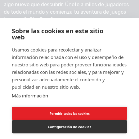
algo nuevo que descubrir. Únete a miles de jugadores
de todo el mundo y comienza tu aventura de juegos
hoy con GoPlayFreeGames.
Sobre las cookies en este sitio
Contáctanos
web
Usamos cookies para recolectar y analizar
información relacionada con el uso y desempeño de
nuestro sitio web para poder proveer funcionalidades
© 2026 GoPlayFreeGames
relacionadas con las redes sociales, y para mejorar y
Acerca de
personalizar adecuadamente el contenido y
publicidad en nuestro sitio web.
Política de privacidad
Más información
Permitir todas las cookies
Configuración de cookies