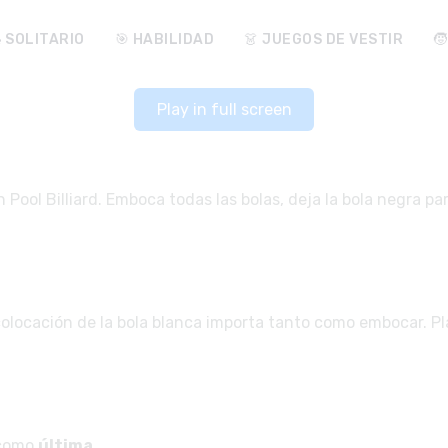
♠️ SOLITARIO
🎯 HABILIDAD
👗 JUEGOS DE VESTIR

Play in full screen
 Pool Billiard. Emboca todas las bolas, deja la bola negra pa
a colocación de la bola blanca importa tanto como embocar. Pl
como
última
.