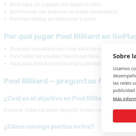
Billar para un jugador con objetivo claro
Bonificación por embocar en orden ascendente
Partidas rápidas en ordenador y móvil
Por qué jugar Pool Billiard en GoP
Diversión inmediata con tiros satisfactorios y control s
Sobre l
Para todas las edades: mejora puntería, ángulos y contr
Ideal para partidas cortas o para perseguir puntuacion
Usamos coo
desempeño 
Pool Billiard — preguntas frecuent
las redes 
publicidad 
¿Cuál es el objetivo en Pool Billiard?
Más infor
Embocar todas las bolas dejando la bola negra como la últ
¿Cómo consigo puntos extra?