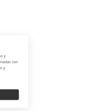
so y
onadas con
do y