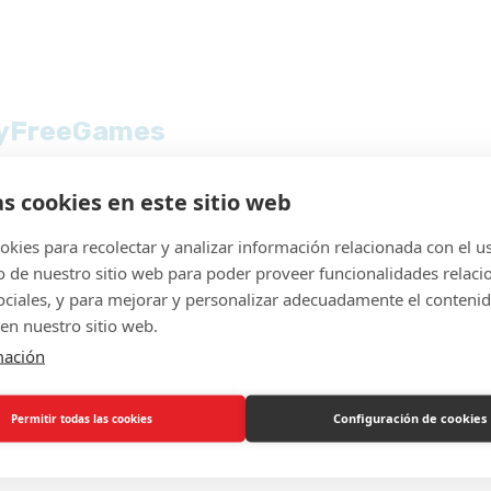
layFreeGames
imple
as cookies en este sitio web
ol de la blanca
es
kies para recolectar y analizar información relacionada con el u
de nuestro sitio web para poder proveer funcionalidades relaci
es
sociales, y para mejorar y personalizar adecuadamente el conteni
en nuestro sitio web.
mación
ima.
Configuración de cookies
Permitir todas las cookies