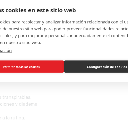
as cookies en este sitio web
 termina el look con peinado, maquillaje y accesorios. Sin re
kies para recolectar y analizar información relacionada con el u
de nuestro sitio web para poder proveer funcionalidades relaci
sociales, y para mejorar y personalizar adecuadamente el conteni
a, protecciones, peinado, maquillaje, fondo y el trampolín i
en nuestro sitio web.
mación
cesorios, peinados, maquillaje, fondo y trampolín.
o reinicia cuando quieras.
Configuración de cookies
Permitir todas las cookies
e la rutina.
 transpirables.
cciones y diadema.
a la rutina.