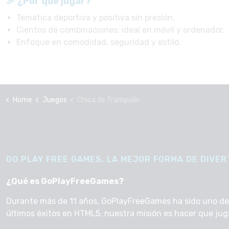
🎉 ¿Por qué jugar?
Temática deportiva y positiva sin presión.
Cientos de combinaciones; ideal en móvil y ordenador.
Enfoque en comodidad, seguridad y estilo.
Home
Juegos
Chica de Trampolín
GO PLAY FREE GAMES, LA MEJOR FORMA DE DIVERT
¿Qué es GoPlayFreeGames?
Durante más de 11 años, GoPlayFreeGames ha sido uno de lo
últimos éxitos en HTML5, nuestra misión es hacer que jugar 