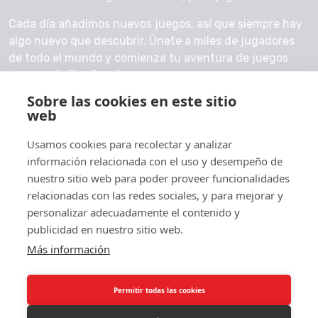
Cada día añadimos nuevos juegos, así que siempre hay
algo nuevo que descubrir. Únete a miles de jugadores
de todo el mundo y comienza tu aventura de juegos
hoy con GoPlayFreeGames.
Sobre las cookies en este sitio
Contáctanos
web
Usamos cookies para recolectar y analizar
información relacionada con el uso y desempeño de
nuestro sitio web para poder proveer funcionalidades
© 2026 GoPlayFreeGames
relacionadas con las redes sociales, y para mejorar y
Acerca de
personalizar adecuadamente el contenido y
publicidad en nuestro sitio web.
Política de privacidad
Más información
Permitir todas las cookies