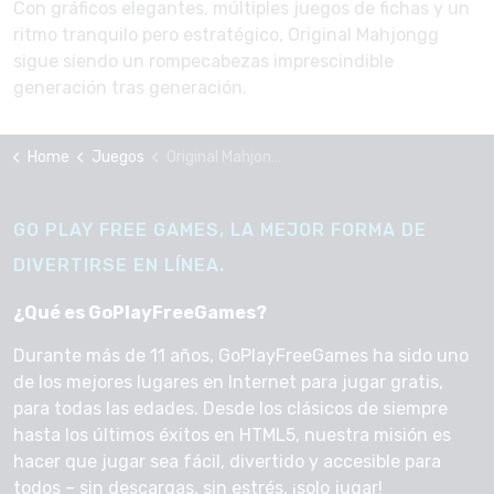
Con gráficos elegantes, múltiples juegos de fichas y un
ritmo tranquilo pero estratégico, Original Mahjongg
sigue siendo un rompecabezas imprescindible
generación tras generación.
Home
Juegos
Original Mahjongg
GO PLAY FREE GAMES, LA MEJOR FORMA DE
DIVERTIRSE EN LÍNEA.
¿Qué es GoPlayFreeGames?
Durante más de 11 años, GoPlayFreeGames ha sido uno
de los mejores lugares en Internet para jugar gratis,
para todas las edades. Desde los clásicos de siempre
hasta los últimos éxitos en HTML5, nuestra misión es
hacer que jugar sea fácil, divertido y accesible para
todos – sin descargas, sin estrés, ¡solo jugar!