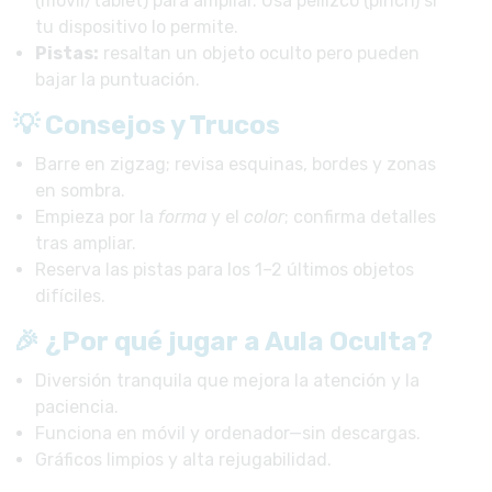
(móvil/tablet) para ampliar. Usa pellizco (pinch) si
tu dispositivo lo permite.
Pistas:
resaltan un objeto oculto pero pueden
bajar la puntuación.
💡 Consejos y Trucos
Barre en zigzag; revisa esquinas, bordes y zonas
en sombra.
Empieza por la
forma
y el
color
; confirma detalles
tras ampliar.
Reserva las pistas para los 1–2 últimos objetos
difíciles.
🎉 ¿Por qué jugar a Aula Oculta?
Diversión tranquila que mejora la atención y la
paciencia.
Funciona en móvil y ordenador—sin descargas.
Gráficos limpios y alta rejugabilidad.