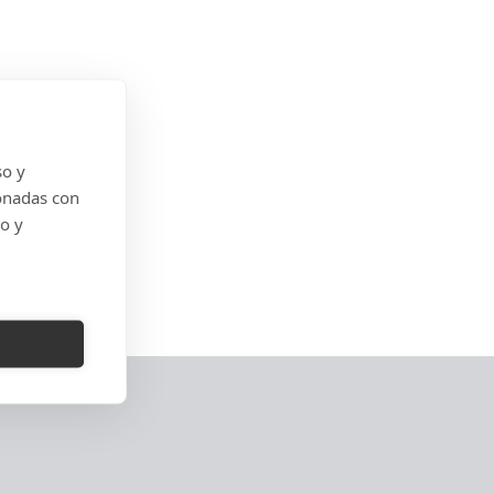
so y
onadas con
do y