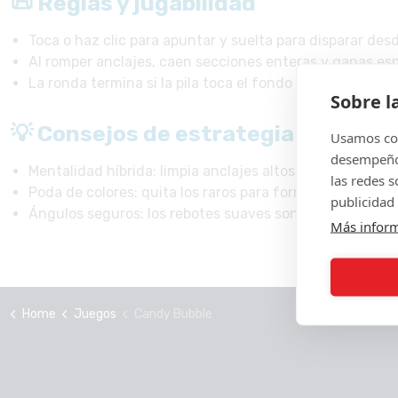
📜 Reglas y jugabilidad
Toca o haz clic para apuntar y suelta para disparar des
Al romper anclajes, caen secciones enteras y ganas es
La ronda termina si la pila toca el fondo o no quedan tir
Sobre l
💡 Consejos de estrategia
Usamos coo
desempeño 
Mentalidad híbrida: limpia anclajes altos (burbujas) y abre
las redes 
Poda de colores: quita los raros para formar campos gr
publicidad 
Ángulos seguros: los rebotes suaves son más fiables qu
Más infor
Home
Juegos
Candy Bubble