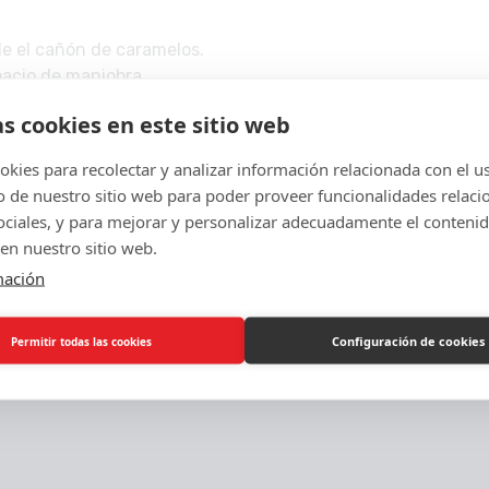
de el cañón de caramelos.
pacio de maniobra.
os legales.
as cookies en este sitio web
kies para recolectar y analizar información relacionada con el u
de nuestro sitio web para poder proveer funcionalidades relaci
 carriles verticales (tetris).
sociales, y para mejorar y personalizar adecuadamente el conteni
andes del mismo color.
en nuestro sitio web.
e los extremos.
mación
Configuración de cookies
Permitir todas las cookies