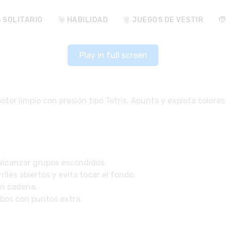
♠️ SOLITARIO
🎯 HABILIDAD
👗 JUEGOS DE VESTIR

Play in full screen
er limpio con presión tipo Tetris. Apunta y explota colores 
 alcanzar grupos escondidos.
iles abiertos y evita tocar el fondo.
en cadena.
bos con puntos extra.