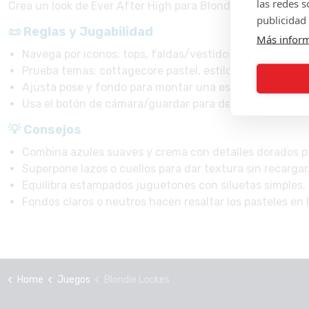
las redes 
Crea un look de Ever After High para Blondie Lockes: comb
publicidad 
📜 Reglas y Jugabilidad
Más infor
Navega por iconos: tops, faldas/vestidos, zapatos, pein
Prueba temas: cottagecore pastel, estilo colegial, lazos
Ajusta pose y fondo para montar una escena antes de l
Usa el botón de cámara/guardar para descargar o compa
💡 Consejos
Combina azules suaves y crema con detalles dorados par
Superpone lazos o cuellos para dar textura sin recargar
Equilibra estampados juguetones con siluetas simples.
Fondos claros o neutros hacen resaltar los pasteles en 
Home
Juegos
Blondie Lockes