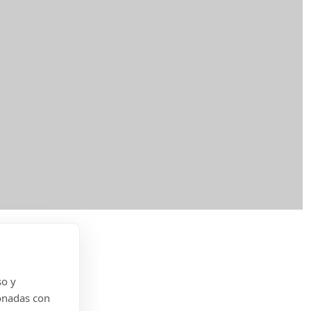
so y
onadas con