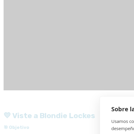
Sobre l
💛 Viste a Blondie Lockes
Usamos coo
🎯 Objetivo
desempeño 