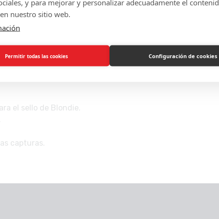
sociales, y para mejorar y personalizar adecuadamente el conteni
ina outfits juguetones, peinados dorados y accesorios tierno
en nuestro sitio web.
mación
ados y accesorios.
 y cintas, motivos de osito y detalles dorados.
Configuración de cookies
Permitir todas las cookies
a captura.
rtir tu look.
a el sello de Blondie.
.
las capturas.