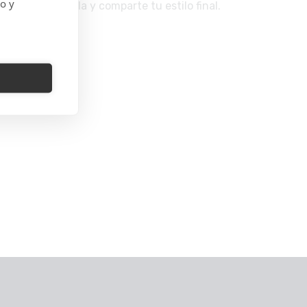
do y
s; luego guarda y comparte tu estilo final.