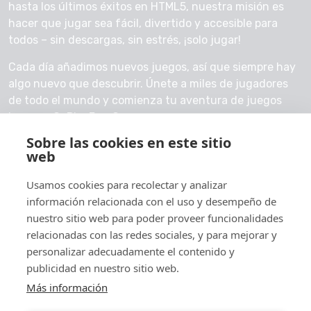
hasta los últimos éxitos en HTML5, nuestra misión es
hacer que jugar sea fácil, divertido y accesible para
todos – sin descargas, sin estrés, ¡solo jugar!
Cada día añadimos nuevos juegos, así que siempre hay
algo nuevo que descubrir. Únete a miles de jugadores
de todo el mundo y comienza tu aventura de juegos
hoy con GoPlayFreeGames.
Sobre las cookies en este sitio
Contáctanos
web
Usamos cookies para recolectar y analizar
información relacionada con el uso y desempeño de
nuestro sitio web para poder proveer funcionalidades
© 2026 GoPlayFreeGames
relacionadas con las redes sociales, y para mejorar y
Acerca de
personalizar adecuadamente el contenido y
publicidad en nuestro sitio web.
Política de privacidad
Más información