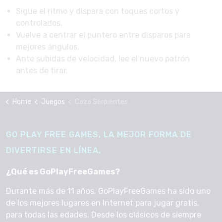
Sigue el ritmo y dispara con toques cortos y
controlados.
Vuelve a centrar el puntero entre disparos para
mejores ángulos.
Ante subidas de velocidad, lee el nuevo patrón
antes de tirar.
Home
Juegos
Caza Serpientes
GO PLAY FREE GAMES, LA MEJOR FORMA DE
DIVERTIRSE EN LÍNEA.
¿Qué es GoPlayFreeGames?
Durante más de 11 años, GoPlayFreeGames ha sido uno
de los mejores lugares en Internet para jugar gratis,
para todas las edades. Desde los clásicos de siempre