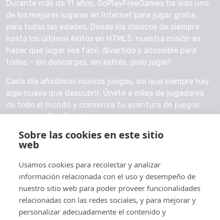
Durante más de 11 años, GoPlayFreeGames ha sido uno
de los mejores lugares en Internet para jugar gratis,
para todas las edades. Desde los clásicos de siempre
hasta los últimos éxitos en HTML5, nuestra misión es
hacer que jugar sea fácil, divertido y accesible para
todos – sin descargas, sin estrés, ¡solo jugar!
Cada día añadimos nuevos juegos, así que siempre hay
algo nuevo que descubrir. Únete a miles de jugadores
de todo el mundo y comienza tu aventura de juegos
hoy con GoPlayFreeGames.
Sobre las cookies en este sitio
Contáctanos
web
Usamos cookies para recolectar y analizar
información relacionada con el uso y desempeño de
nuestro sitio web para poder proveer funcionalidades
© 2026 GoPlayFreeGames
relacionadas con las redes sociales, y para mejorar y
Acerca de
personalizar adecuadamente el contenido y