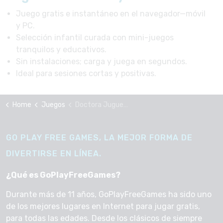
Juego gratis e instantáneo en el navegador—móvil
y PC.
Selección infantil curada con mini-juegos
tranquilos y educativos.
Sin instalaciones; carga y juega en segundos.
Ideal para sesiones cortas y positivas.
Home
Juegos
Doctora Juguetes
GO PLAY FREE GAMES, LA MEJOR FORMA DE
DIVERTIRSE EN LÍNEA.
¿Qué es GoPlayFreeGames?
Durante más de 11 años, GoPlayFreeGames ha sido uno
de los mejores lugares en Internet para jugar gratis,
para todas las edades. Desde los clásicos de siempre