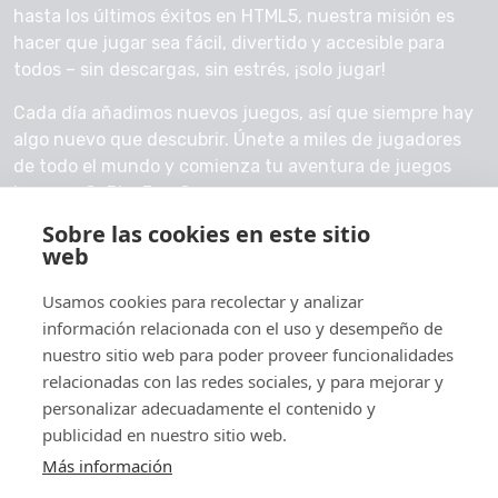
hasta los últimos éxitos en HTML5, nuestra misión es
hacer que jugar sea fácil, divertido y accesible para
todos – sin descargas, sin estrés, ¡solo jugar!
Cada día añadimos nuevos juegos, así que siempre hay
algo nuevo que descubrir. Únete a miles de jugadores
de todo el mundo y comienza tu aventura de juegos
hoy con GoPlayFreeGames.
Sobre las cookies en este sitio
Contáctanos
web
Usamos cookies para recolectar y analizar
información relacionada con el uso y desempeño de
nuestro sitio web para poder proveer funcionalidades
© 2026 GoPlayFreeGames
relacionadas con las redes sociales, y para mejorar y
Acerca de
personalizar adecuadamente el contenido y
publicidad en nuestro sitio web.
Política de privacidad
Más información