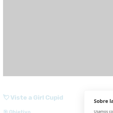
💘 Viste a Girl Cupid
Sobre l
Usamos coo
🎯 Objetivo