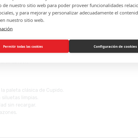
de nuestro sitio web para poder proveer funcionalidades relaci
nes, alas de pluma, arco y flechas, peinados elegantes y toq
sociales, y para mejorar y personalizar adecuadamente el conteni
en nuestro sitio web.
mación
ados, alas y accesorios.
, tiaras y cintas.
Configuración de cookies
Permitir todas las cookies
tes de la captura.
rtir tu look.
la paleta clásica de Cupido.
siluetas limpias.
ad sin recargar.
razones.